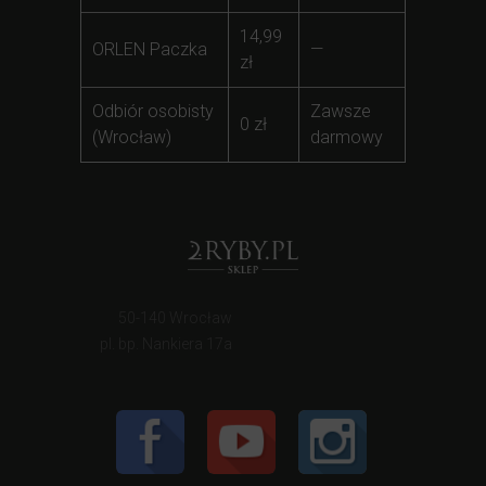
14,99
ORLEN Paczka
—
zł
Odbiór osobisty
Zawsze
0 zł
(Wrocław)
darmowy
50-140 Wrocław
pl. bp. Nankiera 17a