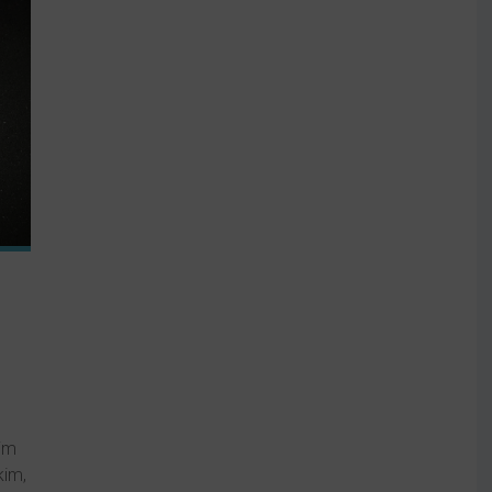
im
im,