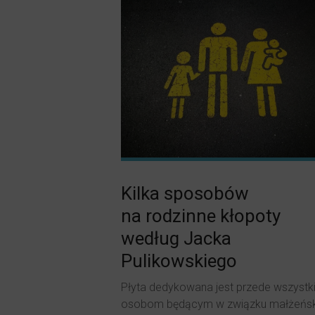
Kilka sposobów
na rodzinne kłopoty
według Jacka
Pulikowskiego
Płyta dedykowana jest przede wszystk
osobom będącym w związku małżeńsk