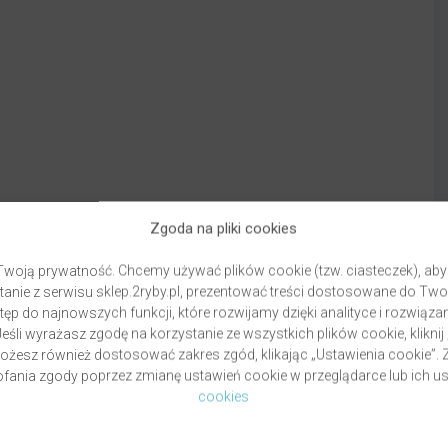
Zgoda na pliki cookies
woją prywatność. Chcemy używać plików cookie (tzw. ciasteczek), aby
anie z serwisu sklep.2ryby.pl, prezentować treści dostosowane do Two
ęp do najnowszych funkcji, które rozwijamy dzięki analityce i rozwią
eśli wyrażasz zgodę na korzystanie ze wszystkich plików cookie, kliknij
Możesz również dostosować zakres zgód, klikając „Ustawienia cookie”
ania zgody poprzez zmianę ustawień cookie w przeglądarce lub ich us
Dostawa
Fo
cookies
Warunki