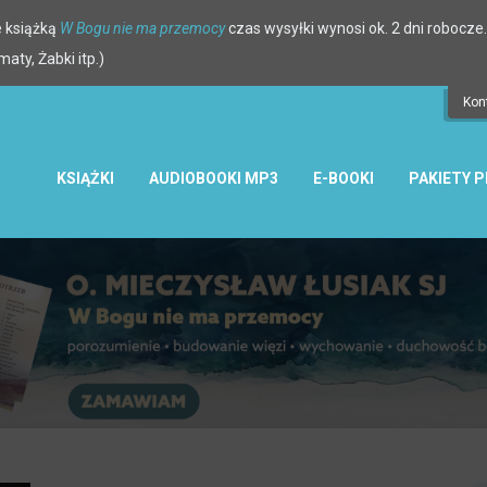
 książką
W Bogu nie ma przemocy
czas wysyłki wynosi ok. 2 dni robocze.
ty, Żabki itp.)
Kon
KSIĄŻKI
AUDIOBOOKI MP3
E-BOOKI
PAKIETY 