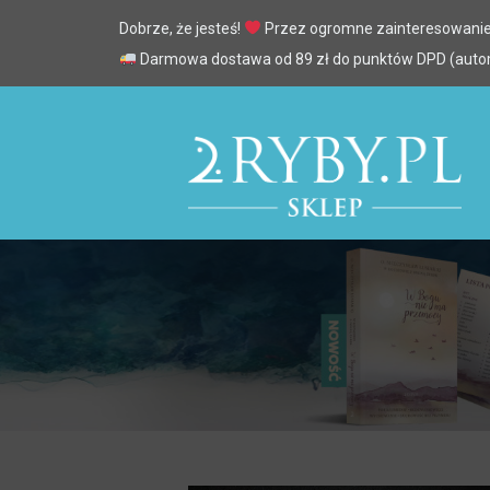
Dobrze, że jesteś!
Przez ogromne zainteresowanie
Darmowa dostawa od 89 zł do punktów DPD (automa