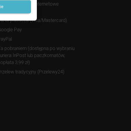
zybkie przelewy internetowe
ie
Przelewy24)
arta płatnicza (Visa/Mastercard)
Google Pay
PayPal
a pobraniem (dostępna po wybraniu
uriera InPost lub paczkomatów,
opłata 3,99 zł)
rzelew tradycyjny (Przelewy24)