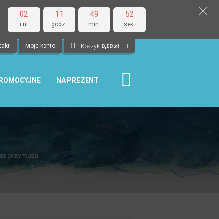
02
11
49
51
dni
godz.
min.
sek.
takt
Moje konto
Koszyk
0,00
zł
PROMOCYJNE
NA PREZENT