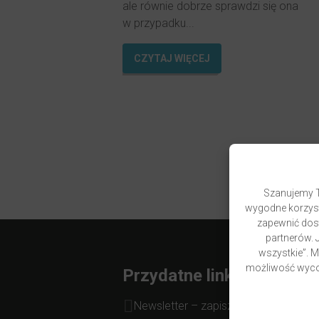
ale równie dobrze sprawdzi się ona
w przypadku...
CZYTAJ WIĘCEJ
Szanujemy T
wygodne korzyst
zapewnić dost
partnerów. J
wszystkie”. 
możliwość wycof
Przydatne linki
Newsletter – zapisz się i zyskaj