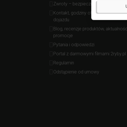
Zwroty – bezpieczne zakupy
Kontakt, godziny otwarcia, mapa
dojazdu
Blog, recenzje produktów, aktualnośc
promocje
Pytania i odpowiedzi
Portal z darmowymi filmami 2ryby.pl
Regulamin
Odstąpienie od umowy