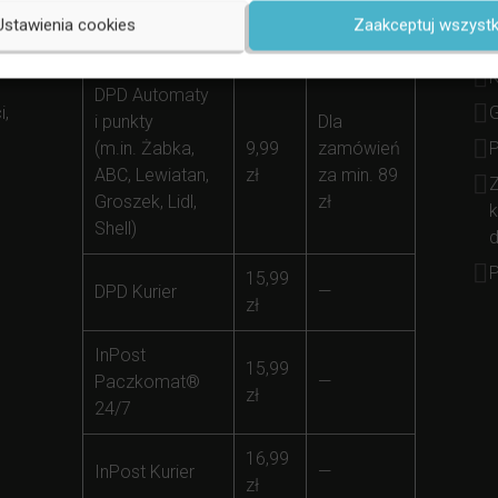
Forma
S
Koszt
Darmowej
Ustawienia cookies
Zaakceptuj wszystk
Dostawy
(
Dostawy
K
DPD Automaty
i,
i punkty
Dla
(m.in. Żabka,
9,99
zamówień
ABC, Lewiatan,
zł
za min. 89
Z
Groszek, Lidl,
zł
k
Shell)
d
P
15,99
DPD Kurier
—
zł
InPost
15,99
Paczkomat®
—
zł
24/7
16,99
InPost Kurier
—
zł